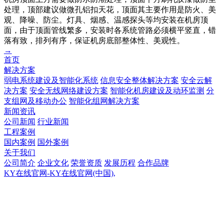
处理，顶部建议做微孔铝扣天花，顶面其主要作用是防火、美
观、降噪、防尘。灯具、烟感、温感探头等均安装在机房顶
面，由于顶面管线繁多，安装时各系统管路必须横平竖直，错
落有致，排列有序，保证机房底部整体性、美观性。
→
首页
解决方案
弱电系统建设及智能化系统
信息安全整体解决方案
安全云解
决方案
安全无线网络建设方案
智能化机房建设及动环监测
分
支组网及移动办公
智能化组网解决方案
新闻资讯
公司新闻
行业新闻
工程案例
国内案例
国外案例
关于我们
公司简介
企业文化
荣誉资质
发展历程
合作品牌
KY在线官网-KY在线官网(中国),
KY在线官网-KY在线官网(中国),